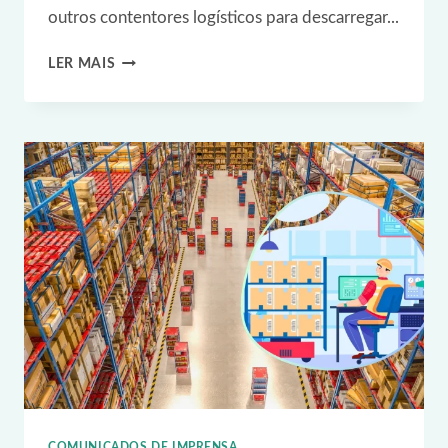
outros contentores logísticos para descarregar...
MELHORAR
LER MAIS
A
GESTÃO
DE
PALETES
COM
A
TECNOLOGIA
RFID
COMUNICADOS DE IMPRENSA