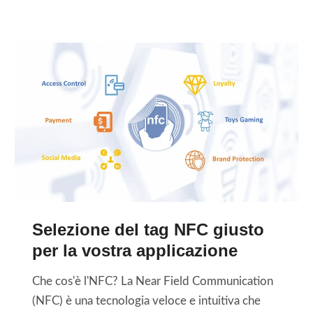
i
p
s
l
i
t
i
a
i
t
f
o
à
r
n
d
e
e
e
q
s
i
u
o
l
e
s
i
n
t
q
z
e
u
Selezione del tag NFC giusto
a
n
i
per la vostra applicazione
d
i
d
i
b
i
Che cos'è l'NFC? La Near Field Communication
H
i
(NFC) è una tecnologia veloce e intuitiva che
U
l