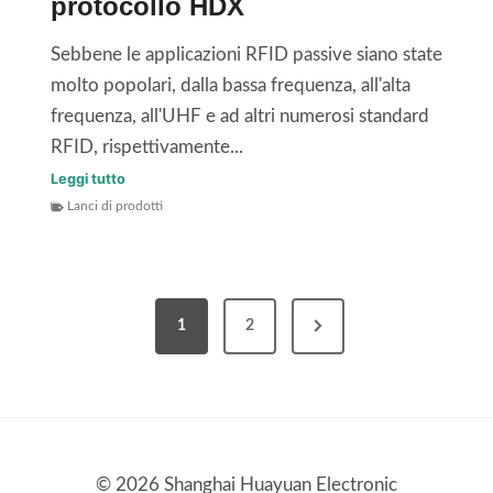
protocollo HDX
I
d
D
e
Sebbene le applicazioni RFID passive siano state
:
i
molto popolari, dalla bassa frequenza, all'alta
I
v
frequenza, all'UHF e ad altri numerosi standard
n
e
RFID, rispettivamente...
e
i
T
Leggi tutto
g
c
Lanci di prodotti
a
o
o
g
z
l
R
i
i
F
P
g
P
1
2
I
a
l
a
D
o
g
g
p
b
a
i
i
a
s
n
n
l
© 2026 Shanghai Huayuan Electronic
s