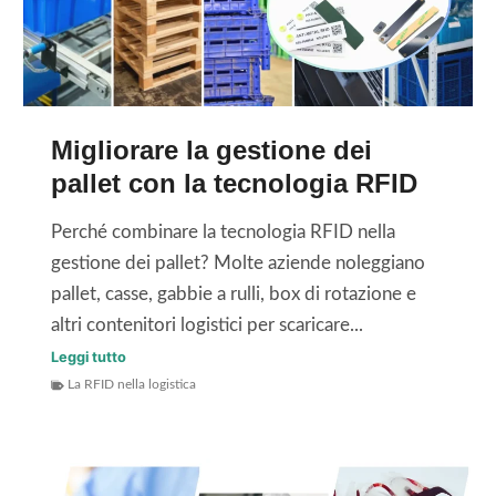
o
c
a
s
n
l
t
o
i
r
l
c
a
Migliorare la gestione dei
o
a
a
pallet con la tecnologia RFID
g
s
p
i
i
p
Perché combinare la tecnologia RFID nella
a
d
l
gestione dei pallet? Molte aziende noleggiano
R
'
i
pallet, casse, gabbie a rulli, box di rotazione e
F
u
c
altri contenitori logistici per scaricare...
I
s
a
M
Leggi tutto
D
o
z
La RFID nella logistica
i
d
i
g
e
o
l
l
n
i
l