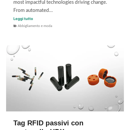
most impactful technologies driving change.
u
From automated…
r
S
Leggi tutto
a
Abbigliamento e moda
t
e
u
l
d
a
i
s
o
p
d
e
i
d
c
i
a
z
s
i
o
o
R
n
Tag RFID passivi con
F
e