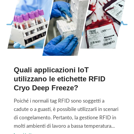
e
o
'
r
N
a
F
r
C
e
p
l
e
a
r
g
l
Quali applicazioni IoT
e
e
utilizzano le etichette RFID
s
a
Cryo Deep Freeze?
t
p
i
p
Poiché i normali tag RFID sono soggetti a
o
l
cadute o a guasti, è possibile utilizzarli in scenari
n
i
di congelamento. Pertanto, la gestione RFID in
e
c
molti ambienti di lavoro a bassa temperatura...
d
a