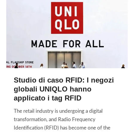
o
c
F
s
t
I
t
r
D
a
o
U
l
n
H
e
i
F
e
c
p
l
e
o
r
g
Studio di caso RFID: I negozi
l
i
globali UNIQLO hanno
a
s
applicato i tag RFID
f
t
i
i
The retail industry is undergoing a digital
n
c
transformation, and Radio Frequency
i
o
Identification (RFID) has become one of the
t