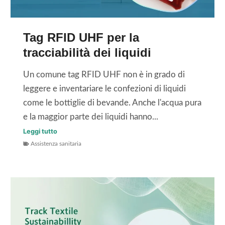
n
R
e
F
Tag RFID UHF per la
d
I
tracciabilità dei liquidi
e
D
l
i
Un comune tag RFID UHF non è in grado di
l
n
leggere e inventariare le confezioni di liquidi
e
m
come le bottiglie di bevande. Anche l'acqua pura
e
e
e la maggior parte dei liquidi hanno...
t
t
T
Leggi tutto
i
a
Assistenza sanitaria
a
c
l
g
h
l
R
e
o
F
t
I
t
D
e