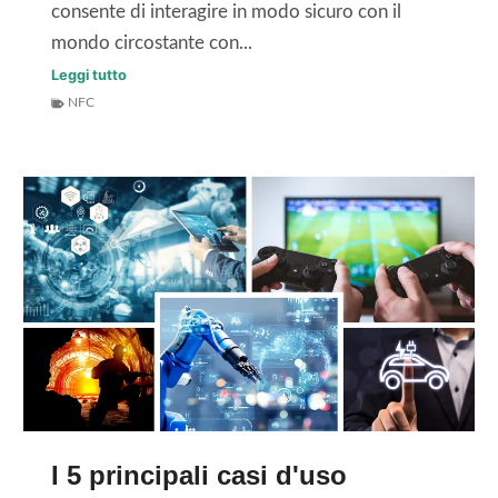
consente di interagire in modo sicuro con il
A
e
mondo circostante con...
Y
d
S
Leggi tutto
U
e
NFC
e
A
l
l
N
c
e
i
z
c
i
l
o
o
n
d
e
i
d
v
e
i
l
t
t
a
I 5 principali casi d'uso
a
d