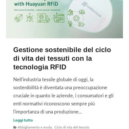
U
R
H
F
F
I
p
D
e
l
r
a
Gestione sostenibile del ciclo
l
v
di vita dei tessuti con la
a
a
tecnologia RFID
t
b
r
i
Nell'industria tessile globale di oggi, la
a
l
sostenibilità è diventata una preoccupazione
c
i
cruciale in quanto le aziende, i consumatori e gli
c
a
enti normativi riconoscono sempre più
i
d
l'importanza di una produzione...
a
o
G
Leggi tutto
b
p
Abbigliamento e moda
,
Ciclo di vita del tessuto
e