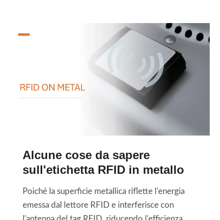
r
e
z
z
i
d
e
i
w
a
f
Alcune cose da sapere
e
r
sull'etichetta RFID in metallo
d
Poiché la superficie metallica riflette l'energia
a
emessa dal lettore RFID e interferisce con
8
l'antenna del tag RFID, riducendo l'efficienza...