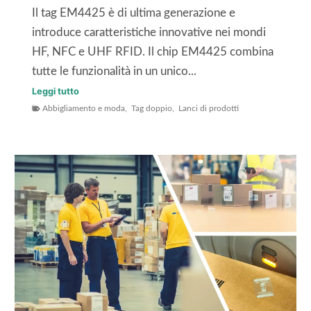
i
n
Il tag EM4425 è di ultima generazione e
I
o
introduce caratteristiche innovative nei mondi
o
l
HF, NFC e UHF RFID. Il chip EM4425 combina
T
o
tutte le funzionalità in un unico...
u
g
E
Leggi tutto
t
i
Abbigliamento e moda
,
Tag doppio
,
Lanci di prodotti
t
i
a
i
l
R
c
i
F
h
z
I
e
z
D
t
a
t
n
a
o
R
l
F
e
I