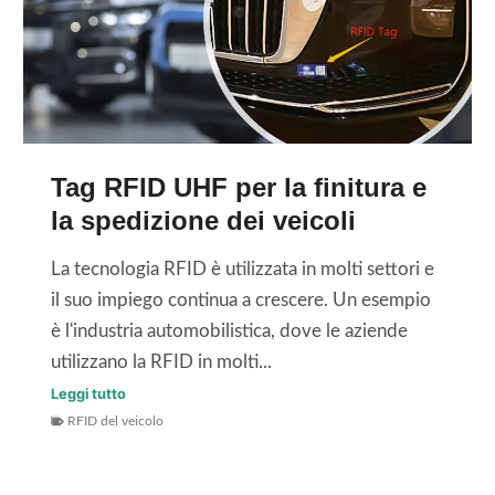
o
U
a
D
H
n
e
F
g
e
p
h
p
e
a
F
r
i
Tag RFID UHF per la finitura e
r
i
H
la spedizione dei veicoli
e
l
U
e
s
La tecnologia RFID è utilizzata in molti settori e
A
z
e
il suo impiego continua a crescere. Un esempio
Y
e
t
è l'industria automobilistica, dove le aziende
U
?
t
utilizzano la RFID in molti...
A
o
N
T
Leggi tutto
r
RFID del veicolo
E
a
e
l
g
p
e
R