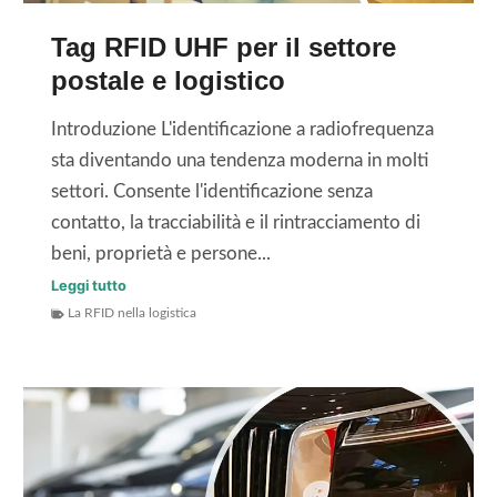
e
D
t
Tag RFID UHF per il settore
R
i
postale e logistico
A
c
I
h
Introduzione L'identificazione a radiofrequenza
N
e
sta diventando una tendenza moderna in molti
F
t
settori. Consente l'identificazione senza
C
t
contatto, la tracciabilità e il rintracciamento di
E
e
beni, proprietà e persone...
M
R
T
Leggi tutto
4
F
La RFID nella logistica
a
4
I
g
2
D
R
5
C
F
-
r
I
S
y
D
h