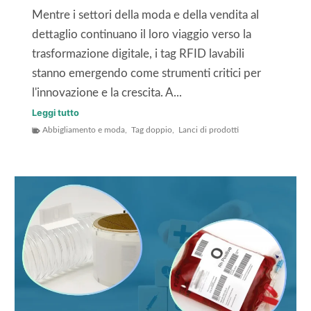
f
Mentre i settori della moda e della vendita al
r
i
dettaglio continuano il loro viaggio verso la
e
n
trasformazione digitale, i tag RFID lavabili
s
o
stanno emergendo come strumenti critici per
u
a
l'innovazione e la crescita. A...
l
4
P
Leggi tutto
l
0
Abbigliamento e moda
,
Tag doppio
,
Lanci di prodotti
r
'
%
e
e
n
s
t
e
e
i
l
n
c
2
t
h
0
a
e
2
z
t
1
i
t
o
a