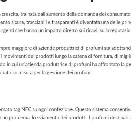
 crescita, trainata dall'aumento della domanda dei consumatori
 sicure, tracciabili e trasparenti è diventata una delle princi
genti che hanno un impatto diretto sui ricavi, sulla reputazione
pre maggiore di aziende produttrici di profumi sta adottando 
movimenti dei prodotti lungo la catena di fornitura, di miglior
do in cui un'azienda produttrice di profumi ha affrontato la de
ppato su misura per la gestione dei profumi.
tato tag NFC su ogni confezione. Questo sistema consentiva a
in un problema: lo sviamento dei prodotti. I profumi destinati