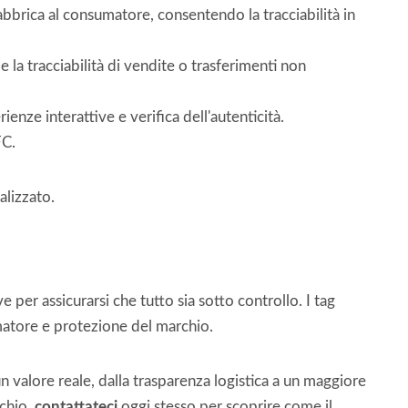
bbrica al consumatore, consentendo la tracciabilità in
 e la tracciabilità di vendite o trasferimenti non
enze interattive e verifica dell'autenticità.
FC.
alizzato.
er assicurarsi che tutto sia sotto controllo. I tag
matore e protezione del marchio.
 valore reale, dalla trasparenza logistica a un maggiore
rchio,
contattateci
oggi stesso per scoprire come il