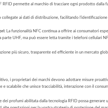
F RFID permette al marchio di tracciare ogni prodotto dalla fa
 collegate ai dati di distribuzione, facilitando l'identificazione
ori
: La funzionalità NFC continua a offrire ai consumatori esperi
la parte UHF, ma può essere letta tramite i telefoni cellulari N
zione più sicuro, trasparente ed efficiente in un mercato glob
o, i proprietari dei marchi devono adottare misure proattive p
e scalabile che unisce tracciabilità, interazione con il consu
dei profumi abilitata dalla tecnologia RFID possa generare un
 alte prestazioni per la vostra strategia di protezione del ma