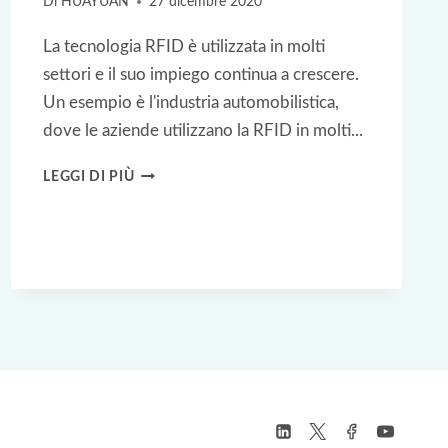
Di
HUAYUAN
27 dicembre 2020
La tecnologia RFID è utilizzata in molti
settori e il suo impiego continua a crescere.
Un esempio è l'industria automobilistica,
dove le aziende utilizzano la RFID in molti...
TAG
LEGGI DI PIÙ
RFID
UHF
PER
LA
FINITURA
E
LA
SPEDIZIONE
DEI