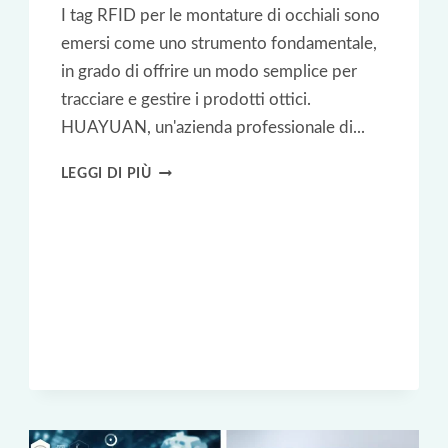
I tag RFID per le montature di occhiali sono
emersi come uno strumento fondamentale,
in grado di offrire un modo semplice per
tracciare e gestire i prodotti ottici.
HUAYUAN, un'azienda professionale di...
CASO
LEGGI DI PIÙ
DI
STUDIO
RFID:
TAG
RFID
ULTRA
PICCOLO
PER
MONTATURE