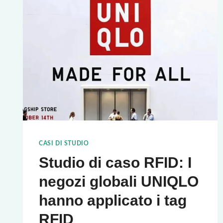
MIGLIORAMENTO
DELLA
VISIBILITÀ
DELLA
CATENA
DI
FORNITURA
CON
UN
TAG
RFID
CASI DI STUDIO
A
Studio di caso RFID: I
DOPPIA
negozi globali UNIQLO
FREQUENZA
hanno applicato i tag
PER
LA
RFID