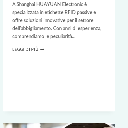
A Shanghai HUAYUAN Electronic è
specializzata in etichette RFID passive e
offre soluzioni innovative per il settore
dell'abbigliamento. Con anni di esperienza,
comprendiamo le peculiarità...
STUDIO
LEGGI DI PIÙ
DI
CASO
RFID:
COME
DECATHLON
HA
TRASFORMATO
IL
RETAIL