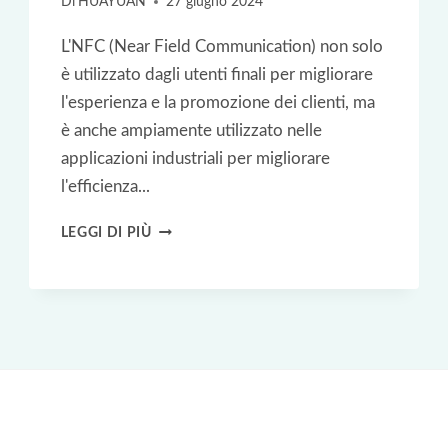
Di
HUAYUAN
27 giugno 2024
L'NFC (Near Field Communication) non solo
è utilizzato dagli utenti finali per migliorare
l'esperienza e la promozione dei clienti, ma
è anche ampiamente utilizzato nelle
applicazioni industriali per migliorare
l'efficienza...
I
LEGGI DI PIÙ
5
PRINCIPALI
CASI
D'USO
DELL'NFC
PER
LE