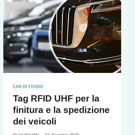
CON
LA
TECNOLOGIA
RFID
CASI DI STUDIO
Tag RFID UHF per la
finitura e la spedizione
dei veicoli