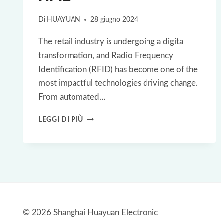
GESTIONE
DEI
Di
HUAYUAN
28 giugno 2024
PROFUMI
The retail industry is undergoing a digital
transformation, and Radio Frequency
Identification (RFID) has become one of the
most impactful technologies driving change.
From automated…
STUDIO
LEGGI DI PIÙ
DI
CASO
RFID:
I
NEGOZI
GLOBALI
© 2026 Shanghai Huayuan Electronic
UNIQLO