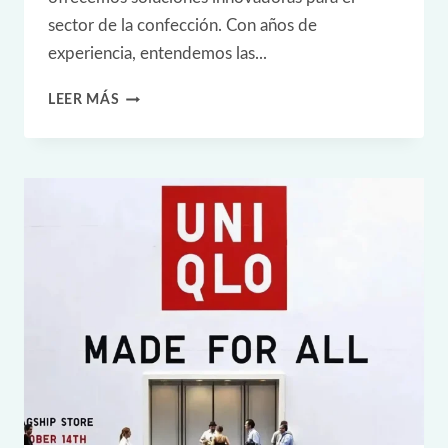
sector de la confección. Con años de
experiencia, entendemos las...
CASO
LEER MÁS
PRÁCTICO
DE
RFID:
CÓMO
DECATHLON
TRANSFORMÓ
EL
COMERCIO
MINORISTA
CON
LA
TECNOLOGÍA