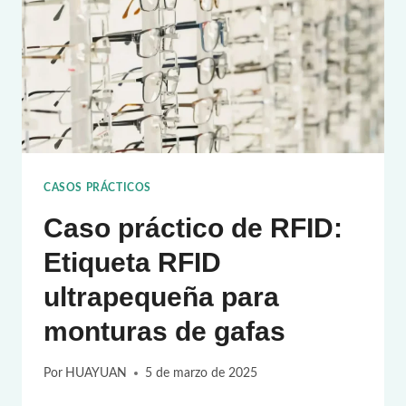
VISIBILIDAD
DE
LA
CADENA
DE
SUMINISTRO
CON
CASOS PRÁCTICOS
ETIQUETAS
Caso práctico de RFID:
RFID
DE
Etiqueta RFID
DOBLE
ultrapequeña para
FRECUENCIA
PARA
monturas de gafas
LA
GESTIÓN
Por
HUAYUAN
5 de marzo de 2025
DE