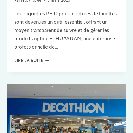
POUR
Par
HUAYUAN
5 mars 2025
LA
Les étiquettes RFID pour montures de lunettes
GESTION
sont devenues un outil essentiel, offrant un
DES
moyen transparent de suivre et de gérer les
PARFUMS
produits optiques. HUAYUAN, une entreprise
professionnelle de...
ÉTUDE
LIRE LA SUITE
DE
CAS
RFID
:
ÉTIQUETTE
RFID
ULTRA-
PETITE