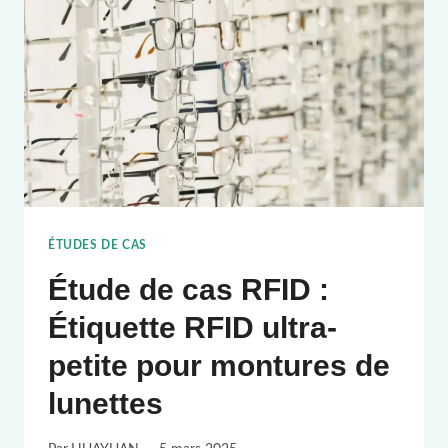
AMÉLIORATION
DE
LA
VISIBILITÉ
DE
LA
CHAÎNE
D'APPROVISIONNEMENT
GRÂCE
ÉTUDES DE CAS
À
Étude de cas RFID :
UNE
ÉTIQUETTE
Étiquette RFID ultra-
RFID
petite pour montures de
À
DOUBLE
lunettes
FRÉQUENCE