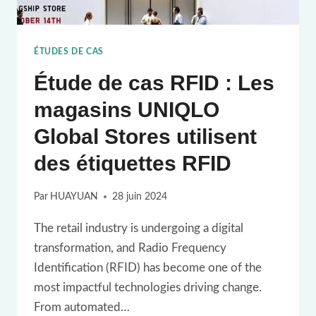
DÉTAIL
GRÂCE
ÉTUDES DE CAS
À
Étude de cas RFID : Les
LA
TECHNOLOGIE
magasins UNIQLO
RFID
Global Stores utilisent
des étiquettes RFID
Par
HUAYUAN
28 juin 2024
The retail industry is undergoing a digital
transformation, and Radio Frequency
Identification (RFID) has become one of the
most impactful technologies driving change.
From automated…