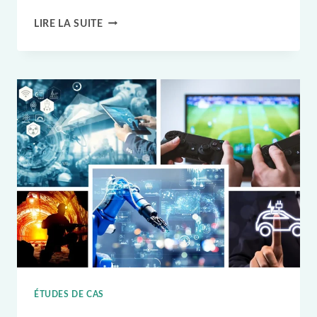
ÉTUDE
LIRE LA SUITE
DE
CAS
RFID
:
LES
MAGASINS
UNIQLO
GLOBAL
STORES
UTILISENT
DES
ÉTIQUETTES
RFID
ÉTUDES DE CAS