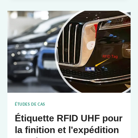
PRINCIPAUX
CAS
D'UTILISATION
DE
LA
NFC
POUR
LES
APPLICATIONS
INDUSTRIELLES
ÉTUDES DE CAS
Étiquette RFID UHF pour
la finition et l'expédition