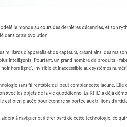
elé le monde au cours des dernières décennies, et son rythme 
lé dans cette évolution.
es milliards d'appareils et de capteurs, créant ainsi des mais
lus intelligents. Pourtant, un grand nombre de produits - fabri
noir hors ligne", invisible et inaccessible aux systèmes numér
nologie sans fil rentable qui peut combler cette lacune. Elle of
ction avec les objets de la vie quotidienne. La RFID a déjà dé
elle est bien placée pour étendre sa portée aux trillions d'arti
idera à naviguer et à tirer parti de cette technologie, ce q