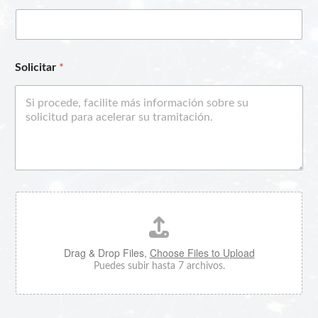
Solicitar
*
C
a
r
g
a
Drag & Drop Files,
Choose Files to Upload
d
Puedes subir hasta 7 archivos.
e
a
r