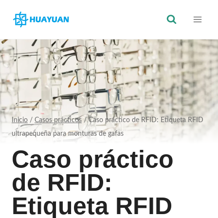
Saltar
al
Contenido
Inicio
/
Casos prácticos
/
Caso práctico de RFID: Etiqueta RFID
ultrapequeña para monturas de gafas
Caso práctico
de RFID:
Etiqueta RFID