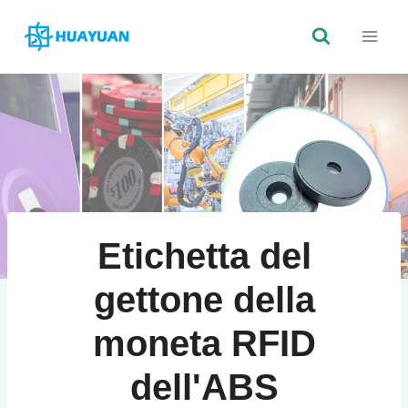
Vai
al
contenuto
Etichetta del
gettone della
moneta RFID
dell'ABS