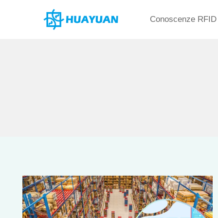
Vai
Conoscenze RFID
al
contenuto