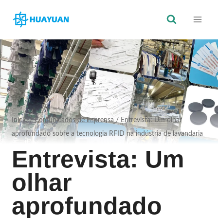
Saltar
para
o
conteúdo
Início
/
Comunicados de imprensa
/
Entrevista: Um olhar
aprofundado sobre a tecnologia RFID na indústria de lavandaria
Entrevista: Um
olhar
aprofundado