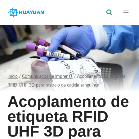
Saltar
para
o
conteúdo
Início
/
Comunicados de imprensa
/
Acoplamento de etiqueta
RFID UHF 3D para rastreio da cadeia sanguínea
Acoplamento de
etiqueta RFID
UHF 3D para