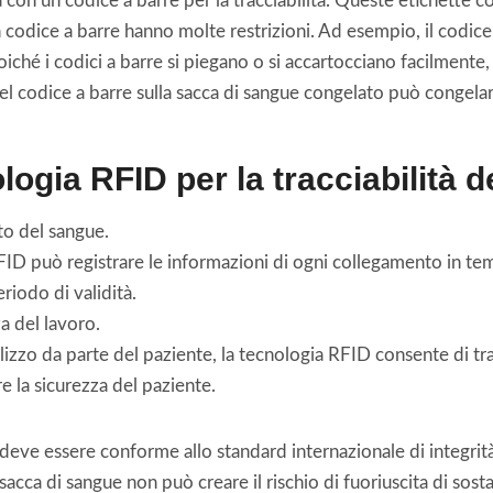
a con un codice a barre per la tracciabilità. Queste etichette 
codice a barre hanno molte restrizioni. Ad esempio, il codice a 
ché i codici a barre si piegano o si accartocciano facilmente, 
del codice a barre sulla sacca di sangue congelato può congelars
logia RFID per la tracciabilità 
nto del sangue.
FID può registrare le informazioni di ogni collegamento in tem
iodo di validità.
a del lavoro.
tilizzo da parte del paziente, la tecnologia RFID consente di tra
re la sicurezza del paziente.
eve essere conforme allo standard internazionale di integrità 
sacca di sangue non può creare il rischio di fuoriuscita di sost