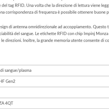
re del tag RFID. Una volta che la direzione di lettura viene legg
ona corrispondenza di frequenza è possibile ottenere buone pr
sign di antenna omnidirezionale ad accoppiamento. Questo ta
 tracciabilità del sangue. Le etichette RFID con chip Impinj 
e le direzioni. Inoltre, la grande memoria utente consente di co
 di sangue/plasma
HF Gen2
ZA 4QT