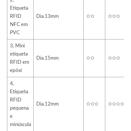
Etiqueta
RFID
Dia.13mm
✩✩
✩✩✩
NFC em
PVC
3, Mini
etiqueta
Dia.15mm
✩✩
✩✩✩
RFID em
epóxi
4,
Etiqueta
RFID
Dia.12mm
✩✩✩
✩✩✩✩
pequena
e
minúscula