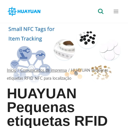
Saltar
para
o
conteúdo
Início
/
Comunicados de imprensa
/
HUAYUAN Pequenas
etiquetas RFID NFC para localização
HUAYUAN
Pequenas
etiquetas RFID