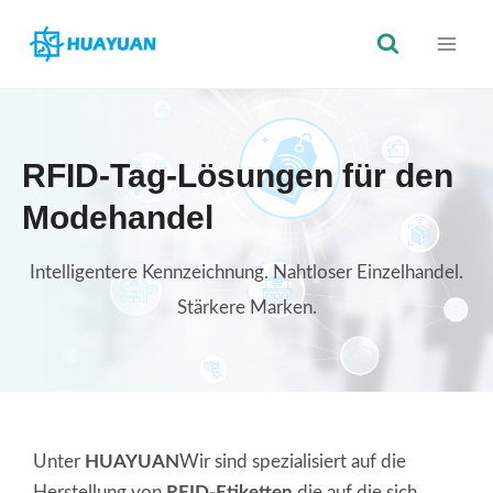
Zum
Inhalt
springen
RFID-Tag-Lösungen für den
Modehandel
Intelligentere Kennzeichnung. Nahtloser Einzelhandel.
Stärkere Marken.
Unter
HUAYUAN
Wir sind spezialisiert auf die
Herstellung von
RFID-Etiketten
die auf die sich