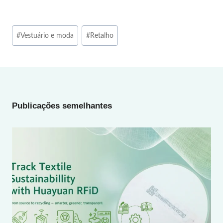
Post
#
Vestuário e moda
#
Retalho
Tags:
Publicações semelhantes