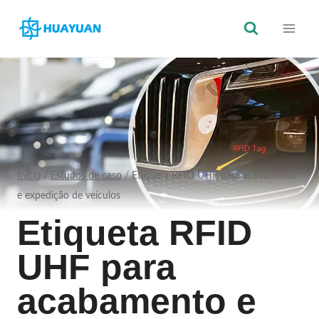
Saltar
para
o
conteúdo
Início
/
Estudos de caso
/
Etiqueta RFID UHF para acabamento
e expedição de veículos
Etiqueta RFID
UHF para
acabamento e