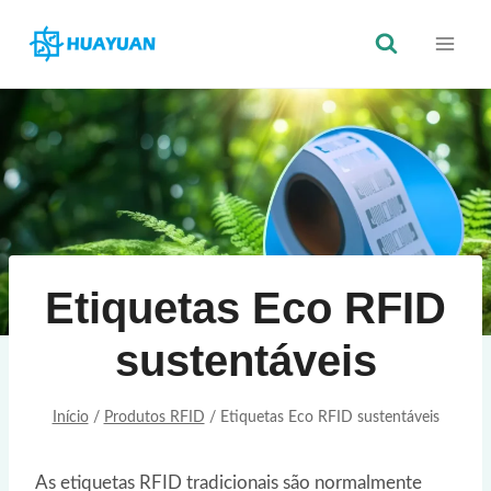
Saltar
para
o
conteúdo
Etiquetas Eco RFID
sustentáveis
Início
/
Produtos RFID
/
Etiquetas Eco RFID sustentáveis
As etiquetas RFID tradicionais são normalmente