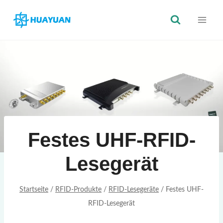
Zum
Inhalt
springen
Festes UHF-RFID-
Lesegerät
Startseite
/
RFID-Produkte
/
RFID-Lesegeräte
/
Festes UHF-
RFID-Lesegerät