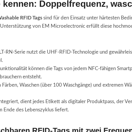
e kennen: Doppelfrequenz, was
ashable RFID Tags
sind für den Einsatz unter härtesten Be
r Unterstützung von EM Microelectronic erfüllt diese hochmo
T-RN-Serie nutzt die UHF-RFID-Technologie und gewährleist
l.
unktionalität können die Tags von jedem NFC-fähigen Smart
rauchern entsteht.
lem Färben, Waschen (über 100 Waschgänge) und extremen W
 integriert, dient jedes Etikett als digitaler Produktpass, de
 Ende des Lebenszyklus liefert.
chbaren RFID-Tags mit zwei Freque