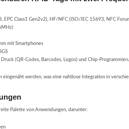
3, EPC Class1 Gen2v2), HF/NFC (ISO/IEC 15693, NFC Forum
56MHz)
0mm mit Smartphones
SGS
r Druck (QR-Codes, Barcodes, Logos) und Chip-Programmieru
n eingenäht werden, was eine nahtlose Integration in verschi
dungen
breite Palette von Anwendungen, darunter:
men