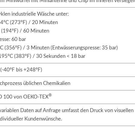
 Miniwürfel mit Miniantenne und Chip im Inneren versiegelt
klen industrielle Wäsche unter:
134°C (273°F) / 20 Minuten
(194°F) / 60 Minuten
sse: 60 bar
C (356°F) / 3 Minuten (Entwässerungspresse: 35 bar)
195°C (383°F) / 30 Sekunden < 18 bar
(-40°F bis +248°F)
schprozess üblichen Chemikalien
®
 100 von OEKO-TEX
variablen Daten auf Anfrage umfasst den Druck von visuelle
ndividueller Kundenwünsche.