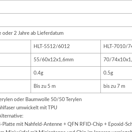
oder 2 Jahre ab Lieferdatum
HLT-5512/6012
HLT-7010/7
55/60x12x1,6mm
70/74x10x1
0.4g
0.5g
Bis zu 5 m
bis zu 7 m
rylen oder Baumwolle 50/50 Terylen
ahlfaser umwickelt mit TPU
lternative:
-Platte mit Nahfeld-Antenne + QFN RFID-Chip + Epoxid-Sc