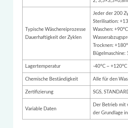
2, 3,5×3,5×0,8mm
Jeder der 200 Zy
Sterilisation: +
Typische Wäschereiprozesse
Waschen: +90°C 
Dauerhaftigkeit der Zyklen
Wasserabzugspre
Trocknen: +180°
Bügelmaschine: 
Lagertemperatur
-40°C ~ +120°C 
Chemische Beständigkeit
Alle für den Wa
Zertifizierung
SGS, STANDARD
Der Betrieb mit 
Variable Daten
der Grundlage i