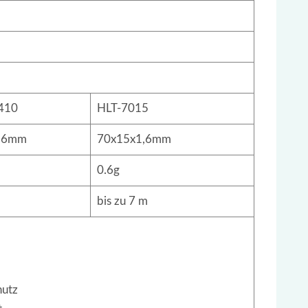
410
HLT-7015
,6mm
70x15x1,6mm
0.6g
bis zu 7 m
hutz