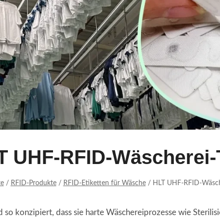
T UHF-RFID-Wäscherei-
te
/
RFID-Produkte
/
RFID-Etiketten für Wäsche
/
HLT UHF-RFID-Wäsche
d so konzipiert, dass sie harte Wäschereiprozesse wie Sterili