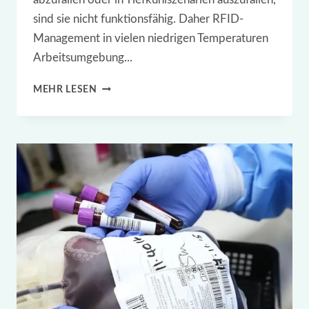
sind sie nicht funktionsfähig. Daher RFID-
Management in vielen niedrigen Temperaturen
Arbeitsumgebung...
WELCHE
MEHR LESEN
IOT-
ANWENDUNGEN
NUTZEN
CRYO
DEEP
FREEZE
RFID-
ETIKETTEN