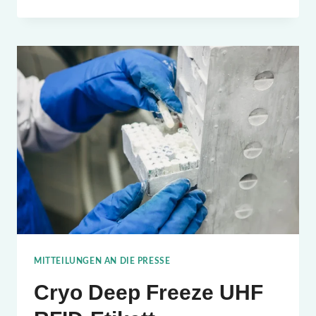
3D-
UHF-
RFID-
TAG
FÜR
DIE
VERFOLGUNG
DER
BLUTKETTE
MITTEILUNGEN AN DIE PRESSE
Cryo Deep Freeze UHF