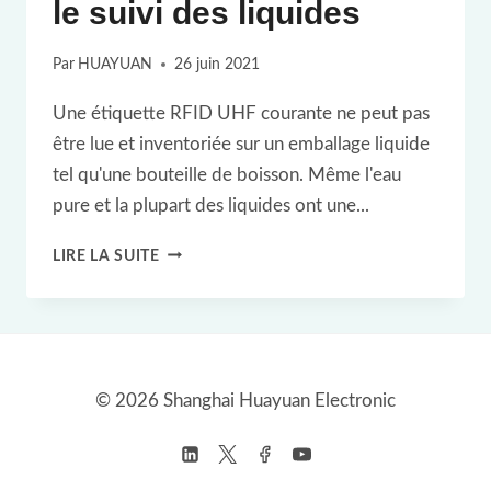
le suivi des liquides
Par
HUAYUAN
26 juin 2021
Une étiquette RFID UHF courante ne peut pas
être lue et inventoriée sur un emballage liquide
tel qu'une bouteille de boisson. Même l'eau
pure et la plupart des liquides ont une...
ÉTIQUETTE
LIRE LA SUITE
RFID
UHF
POUR
LE
© 2026 Shanghai Huayuan Electronic
SUIVI
DES
LIQUIDES