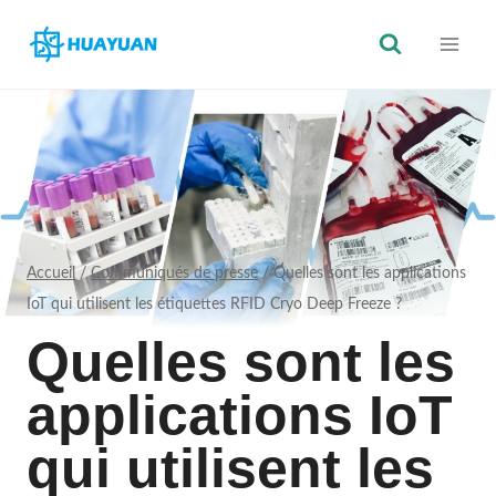
Skip
to
content
Accueil
/
Communiqués de presse
/
Quelles sont les applications
IoT qui utilisent les étiquettes RFID Cryo Deep Freeze ?
Quelles sont les
applications IoT
qui utilisent les