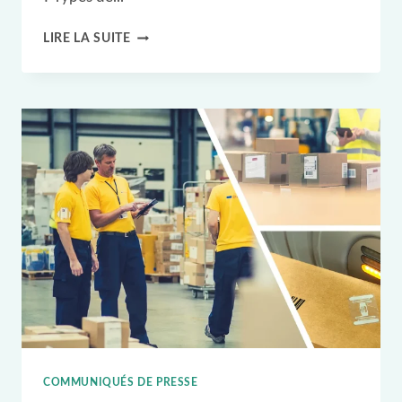
LES
LIRE LA SUITE
RAISONS
DE
L'UTILISATION
DE
LA
TECHNOLOGIE
RFID
DANS
LA
GESTION
DES
ENTREPÔTS
COMMUNIQUÉS DE PRESSE