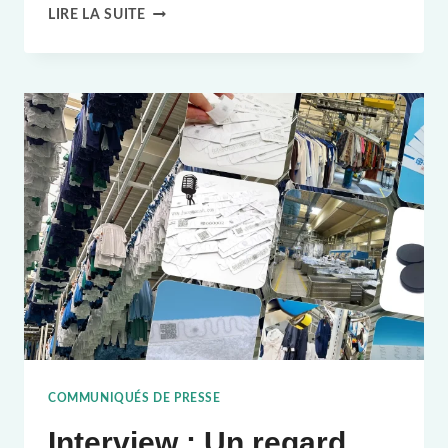
PRÉSENTATION
LIRE LA SUITE
DES
ÉTIQUETTES
RFID
LAVABLES
À
DOUBLE
FRÉQUENCE
DE
HUAYUAN
COMMUNIQUÉS DE PRESSE
Interview : Un regard