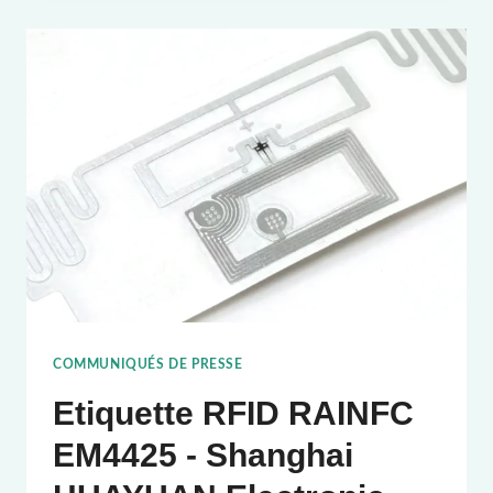
UN
REGARD
APPROFONDI
SUR
LA
TECHNOLOGIE
RFID
DANS
L'INDUSTRIE
DE
LA
BLANCHISSERIE
COMMUNIQUÉS DE PRESSE
Etiquette RFID RAINFC
EM4425 - Shanghai