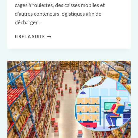
cages à roulettes, des caisses mobiles et
d'autres conteneurs logistiques afin de
décharger...
AMÉLIORER
LIRE LA SUITE
LA
GESTION
DES
PALETTES
GRÂCE
À
LA
TECHNOLOGIE
RFID