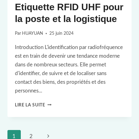
Etiquette RFID UHF pour
la poste et la logistique
Par
HUAYUAN
25 juin 2024
Introduction L'identification par radiofréquence
est en train de devenir une tendance moderne
dans de nombreux secteurs. Elle permet
d'identifier, de suivre et de localiser sans
contact des biens, des propriétés et des
personnes...
ETIQUETTE
LIRE LA SUITE
RFID
UHF
POUR
Navigation
Page
1
2