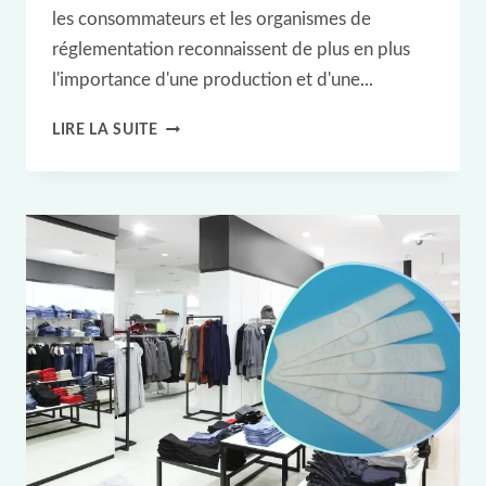
les consommateurs et les organismes de
réglementation reconnaissent de plus en plus
l'importance d'une production et d'une...
GESTION
LIRE LA SUITE
DURABLE
DU
CYCLE
DE
VIE
DES
TEXTILES
GRÂCE
À
LA
RFID