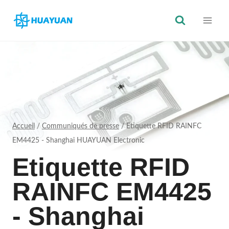
Skip
to
content
Accueil
/
Communiqués de presse
/
Etiquette RFID RAINFC
EM4425 - Shanghai HUAYUAN Electronic
Etiquette RFID
RAINFC EM4425
- Shanghai