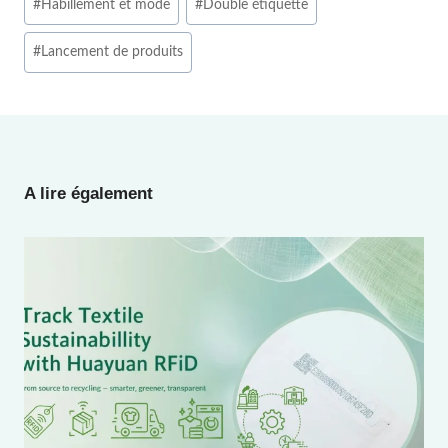
#
Habillement et mode
#
Double étiquette
de
la
#
Lancement de produits
publication :
A lire également