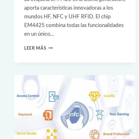
aporta características innovadoras a los
mundos HF, NFC y UHF RFID. El chip
EM4425 combina todas las funcionalidades
en un único...
RAINFC
LEER MÁS
EM4425
ETIQUETA
RFID
-
SHANGHAI
HUAYUAN
ELECTRONIC