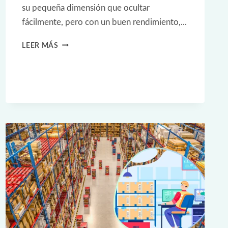
su pequeña dimensión que ocultar
fácilmente, pero con un buen rendimiento,...
HUAYUAN
LEER MÁS
PEQUEÑAS
ETIQUETAS
NFC
RFID
PARA
EL
SEGUIMIENTO