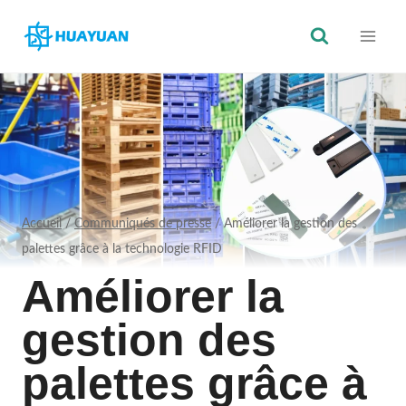
Skip
to
content
Accueil
/
Communiqués de presse
/
Améliorer la gestion des
palettes grâce à la technologie RFID
Améliorer la
gestion des
palettes grâce à