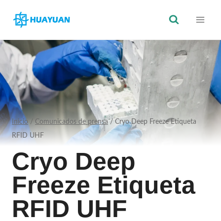
Saltar
al
Contenido
Inicio
/
Comunicados de prensa
/
Cryo Deep Freeze Etiqueta
RFID UHF
Cryo Deep
Freeze Etiqueta
RFID UHF