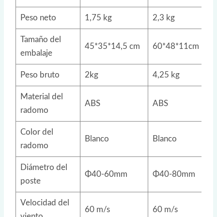
Peso neto
1,75 kg
2,3 kg
Tamaño del
45*35*14,5 cm
60*48*11cm
embalaje
Peso bruto
2kg
4,25 kg
Material del
ABS
ABS
radomo
Color del
Blanco
Blanco
radomo
Diámetro del
Φ40-60mm
Φ40-80mm
poste
Velocidad del
60 m/s
60 m/s
viento