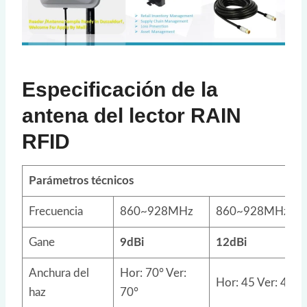
Especificación de la
antena del lector RAIN
RFID
Parámetros técnicos
Frecuencia
860~928MHz
860~928MHz
Gane
9dBi
12dBi
Anchura del
Hor: 70° Ver:
Hor: 45 Ver: 45°
haz
70°