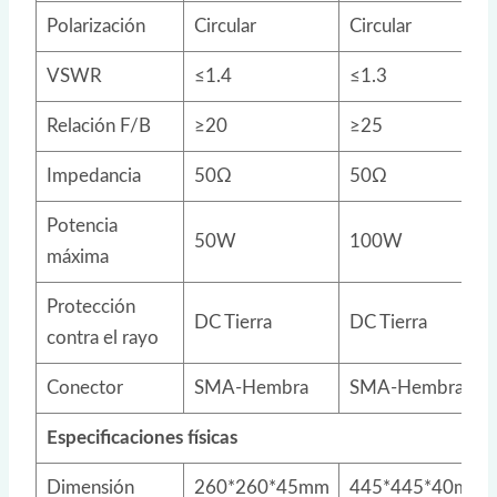
Polarización
Circular
Circular
VSWR
≤1.4
≤1.3
Relación F/B
≥20
≥25
Impedancia
50Ω
50Ω
Potencia
50W
100W
máxima
Protección
DC Tierra
DC Tierra
contra el rayo
Conector
SMA-Hembra
SMA-Hembra
Especificaciones físicas
Dimensión
260*260*45mm
445*445*40mm