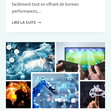
facilement tout en offrant de bonnes
performances,...
PETITES
LIRE LA SUITE
ÉTIQUETTES
RFID
NFC
DE
HUAYUAN
POUR
LE
SUIVI